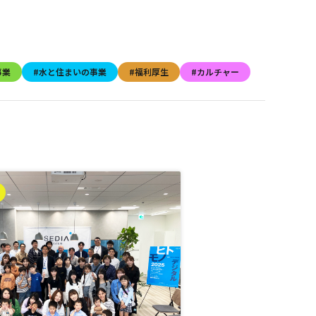
事業
#水と住まいの事業
#福利厚生
#カルチャー