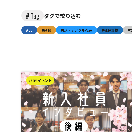
# Tag
タグで絞り込む
ALL
#研修
#DX・デジタル推進
#社会貢献
#
#社内イベント